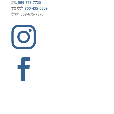
ਫ਼ੋਨ:
559-675-7720
ਟੋਲ ਫ੍ਰੀ:
800-435-0509
ਫੈਕਸ: 559-675-7870

