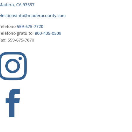
Madera, CA 93637
electionsinfo@maderacounty.com
Teléfono
559-675-7720
Teléfono gratuito:
800-435-0509
Fax: 559-675-7870

